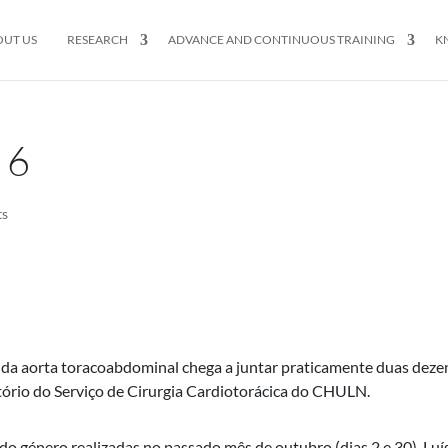
OUT US
RESEARCH
ADVANCE AND CONTINUOUS TRAINING
K
 6
ts
 da aorta toracoabdominal chega a juntar praticamente duas deze
ório do Serviço de Cirurgia Cardiotorácica do CHULN.
o género realizadas no passado mês de outubro (dias 2 e 30). Luí