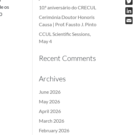
de os
10.º aniversário do CRECUL
Twit
0
Cerimónia Doutor Honoris
Link
Causa | Prof. Fausto J. Pinto
Emai
CCUL Scientific Sessions,
May 4
Recent Comments
Archives
June 2026
May 2026
April 2026
March 2026
February 2026