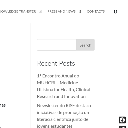
NOWLEDGE TRANSFER
PRESS AND NEWS
CONTACTS
Recent Posts
1.º Encontro Anual do
MUHCRI – Medicine
ULisboa for Health, Clinical
Research and Innovation
nas
Newsletter do RISE destaca
iniciativas de promoção da
literacia científica junto de
jovens estudantes
Fac
s