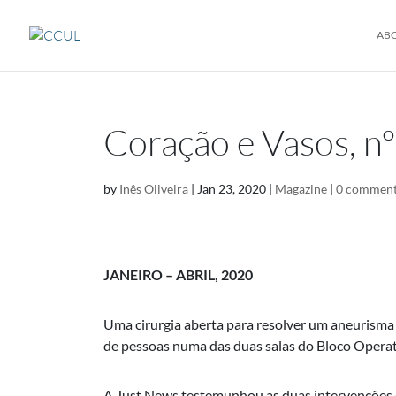
AB
Coração e Vasos, nº
by
Inês Oliveira
|
Jan 23, 2020
|
Magazine
|
0 commen
JANEIRO – ABRIL, 2020
Uma cirurgia aberta para resolver um aneurisma
de pessoas numa das duas salas do Bloco Operat
A Just News testemunhou as duas intervenções d