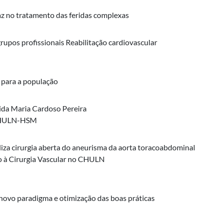
caz no tratamento das feridas complexas
upos profissionais Reabilitação cardiovascular
 para a população
ida Maria Cardoso Pereira
 CHULN-HSM
liza cirurgia aberta do aneurisma da aorta toracoabdominal
co à Cirurgia Vascular no CHULN
novo paradigma e otimização das boas práticas