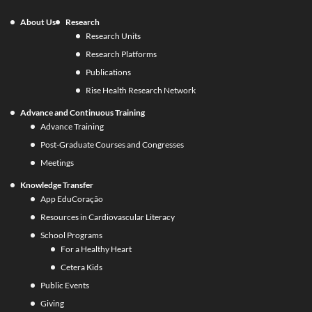
About Us
Research
Research Units
Research Platforms
Publications
Rise Health Research Network
Advance and Continuous Training
Advance Training
Post-Graduate Courses and Congresses
Meetings
Knowledge Transfer
App EduCoração
Resources in Cardiovascular Literacy
School Programs
For a Healthy Heart
Cetera Kids
Public Events
Giving