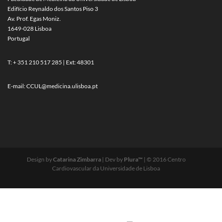
Edifício Reynaldo dos Santos Piso 3
Av. Prof. Egas Moniz.
1649-028 Lisboa
Portugal
T: + 351 210 517 285 | Ext: 48301
E-mail:
CCUL@medicina.ulisboa.pt
Design by
Catarina Zimbarra
| Dev by
Plura™
| © 2016 Centro
Cardiovascular da Universidade de Lisboa