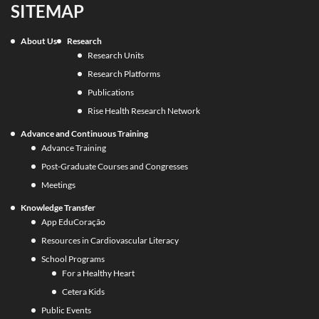
SITEMAP
About Us
Research
Research Units
Research Platforms
Publications
Rise Health Research Network
Advance and Continuous Training
Advance Training
Post-Graduate Courses and Congresses
Meetings
Knowledge Transfer
App EduCoração
Resources in Cardiovascular Literacy
School Programs
For a Healthy Heart
Cetera Kids
Public Events