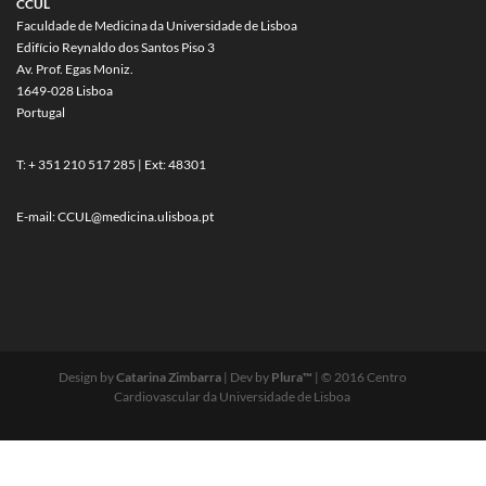
CCUL
Faculdade de Medicina da Universidade de Lisboa
Edifício Reynaldo dos Santos Piso 3
Av. Prof. Egas Moniz.
1649-028 Lisboa
Portugal
T: + 351 210 517 285 | Ext: 48301
E-mail:
CCUL@medicina.ulisboa.pt
Design by
Catarina Zimbarra
| Dev by
Plura™
| © 2016 Centro
Cardiovascular da Universidade de Lisboa