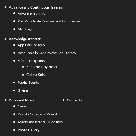
Advance and Continuous Training
Advance Training
Post-Graduate Courses and Congresses
Meetings
Knowledge Transfer
App EduCoração
Resources in Cardiovascular Literacy
School Programs
For a Healthy Heart
Cetera Kids
Public Events
Giving
Press and News
Contacts
News
Revista Coração e Vasos PT
Assets and Brand Guidelines
Photo Gallery