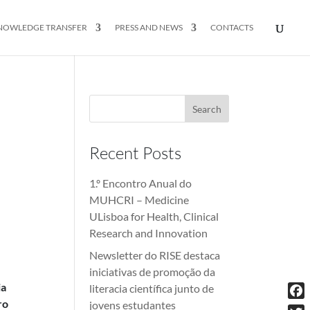
NOWLEDGE TRANSFER
PRESS AND NEWS
CONTACTS
Recent Posts
1.º Encontro Anual do
MUHCRI – Medicine
ULisboa for Health, Clinical
Research and Innovation
Newsletter do RISE destaca
iniciativas de promoção da
ia
literacia científica junto de
ro
jovens estudantes
Fac