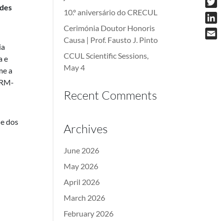
ades
10.º aniversário do CRECUL
Twit
Cerimónia Doutor Honoris
Link
Causa | Prof. Fausto J. Pinto
Emai
ia
CCUL Scientific Sessions,
a e
May 4
me a
IRM-
Recent Comments
de dos
Archives
June 2026
May 2026
April 2026
March 2026
February 2026