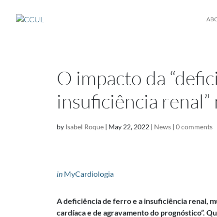
AB
O impacto da “defic
insuficiência renal”
by
Isabel Roque
|
May 22, 2022
|
News
|
0 comments
in
MyCardiologia
A deficiência de ferro e a insuficiência renal, 
cardíaca e de agravamento do prognóstico”. Que