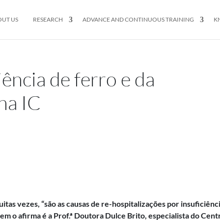
OUT US
RESEARCH
ADVANCE AND CONTINUOUS TRAINING
K
iência de ferro e da
 na IC
muitas vezes, “são as causas de re-hospitalizações por insuficiênc
m o afirma é a Prof.ª Doutora Dulce Brito, especialista do Cent