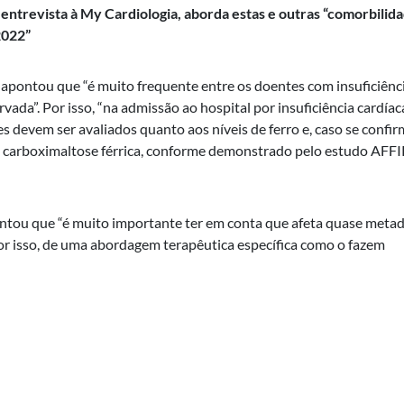
 entrevista à My Cardiologia, aborda estas e outras “comorbilid
2022”
 apontou que “é muito frequente entre os doentes com insuficiênc
vada”. Por isso, “na admissão ao hospital por insuficiência cardíac
devem ser avaliados quanto aos níveis de ferro e, caso se confir
com carboximaltose férrica, conforme demonstrado pelo estudo AFF
lientou que “é muito importante ter em conta que afeta quase meta
por isso, de uma abordagem terapêutica específica como o fazem