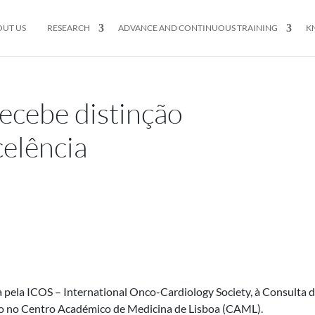
OUT US
RESEARCH
ADVANCE AND CONTINUOUS TRAINING
K
ecebe distinção
celência
ta pela ICOS – International Onco-Cardiology Society, à Consulta 
o no Centro Académico de Medicina de Lisboa (CAML).