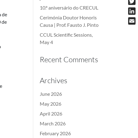
10.º aniversário do CRECUL
Twit
a de
Cerimónia Doutor Honoris
Link
0 de
Causa | Prof. Fausto J. Pinto
Emai
CCUL Scientific Sessions,
May 4
o
Recent Comments
Archives
e
June 2026
May 2026
April 2026
March 2026
February 2026