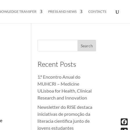
NOWLEDGE TRANSFER
PRESS AND NEWS
CONTACTS
Recent Posts
1.º Encontro Anual do
MUHCRI – Medicine
ULisboa for Health, Clinical
Research and Innovation
Newsletter do RISE destaca
iniciativas de promoção da
de
literacia científica junto de
jovens estudantes
Fac