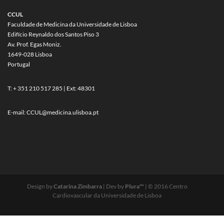
CCUL
Faculdade de Medicina da Universidade de Lisboa
Edifício Reynaldo dos Santos Piso 3
Av. Prof. Egas Moniz.
1649-028 Lisboa
Portugal
T: + 351 210 517 285 | Ext: 48301
E-mail:
CCUL@medicina.ulisboa.pt
Design by
Catarina Zimbarra
| Dev by
Plura™
| © 2016 Centro
Cardiovascular da Universidade de Lisboa