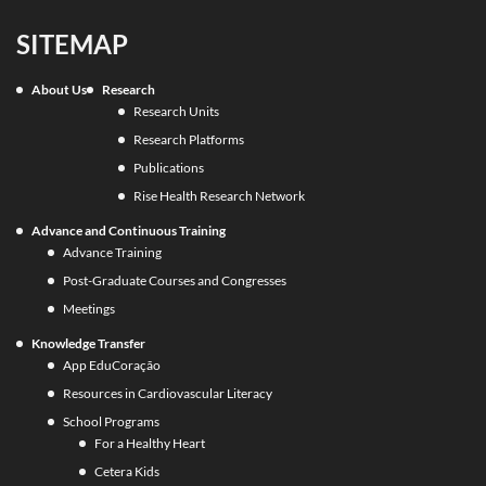
SITEMAP
About Us
Research
Research Units
Research Platforms
Publications
Rise Health Research Network
Advance and Continuous Training
Advance Training
Post-Graduate Courses and Congresses
Meetings
Knowledge Transfer
App EduCoração
Resources in Cardiovascular Literacy
School Programs
For a Healthy Heart
Cetera Kids